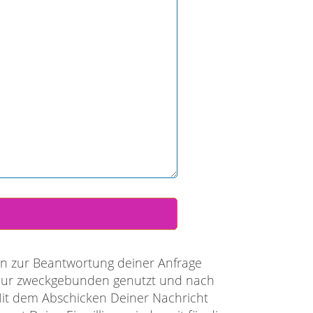
Beantwortung deiner Anfrage erhoben und
enutzt und nach abgeschlossener
er Nachricht willigst der Verarbeitung
eit für die Zukunft per eMail widerrufen.
en und die eMail-Adresse findest Du in