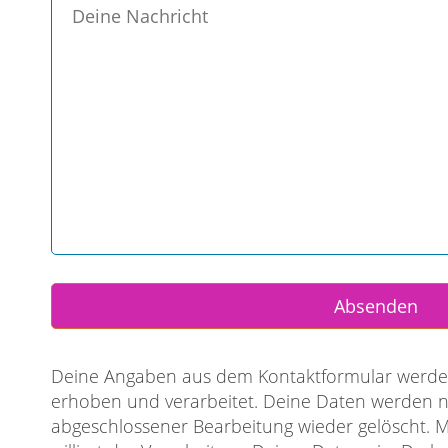
Alternative:
Deine Angaben aus dem Kontaktformular werden zur 
verarbeitet. Deine Daten werden nur zweckgebunden g
Bearbeitung wieder gelöscht. Mit dem Abschicken Dein
Deiner Daten ein. Du kannst Deine Einwilligung jederz
Detaillierte Informationen zum Umgang mit Nutzerdat